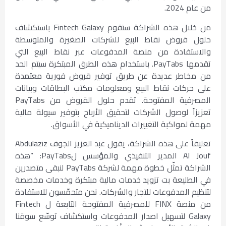
من عام 2024.
من خلال هذه الشراكة ستقوم Fintech Galaxy باستكشاف
حلول قروض نقاط البيع للشركات الصغيرة والمتوسطة
والاستفادة من منصة المدفوعات عبر نقاط البيع التي
تقدمها PayTabs. باستخدام هذه الطرق المبتكرة سيتم الحد
من مخاطر عديدة عن طريق توفير قروض فورية معتمدة
على حركات نقاط البيع ومعلومات مكتب البطاقات وبيانات
المصرفية المفتوحة. تقدم حلول القروض من PayTabs
تعزيزاً لوصول الشركات لتحقيق الأرباح بتوفير سيولة مالية
مهمة لمواكبة التغييرات الديناميكية في الأسواق.
تعليقاً على هذه الشراكة، يقول عبد العزيز الجوف Abdulaziz
Al Jouf المدير التنفيذي والمؤسس لPayTabs: “هذه
الشراكة تمثّل خطوة مهمة لشركة PayTabs لنبقى متصدرين
في الطليعة بت تزويد خدمات مالية مبتكرة وخدمات مخصصة
لتنظيم المدفوعات للتجار والشركات. نحن متحمّسون للاستفادة
من منصة FINX للمصرفية المفتوحة التابعة ل Fintech
Galaxy لتسهيل اصدار المدفوعات واستكشاف توسّع سوقنا