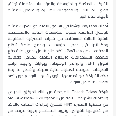
للشركات الصغيرة والمتوسطة والمؤسسات متضمنّة توثيق
فوري للحسابات، والمدفوعات الميسرة والقروض المميّزة
لأجهزة نقاط البيع.
أحدثت PayTabs توسّعاً في السوق الاقتصادي بقدرات مميّزة
للوصول للعالمية. بدعوة المؤسسات المالية والمستخدمة
للتقنية المالية للاستفادة من قدرات المصرفية المفتوحة
ومكاناتها في دعم المؤسسات. وبدمج منصة تنظيم
المدفوعات من PayTabs ستضم جناح شامل يحوي بوابة دفع
متعددة الاستخدامات والإدارة الكاملة للمتاجر، وفعالية
تحويل EFT، والبرامج الوسيطة، وبوابات واجهة برامج
التطبيقات الموحدة لعمليات مالية سهلة. وأفضل ما يميز
هذه الشراكة هو تصميمها الثوري لتسهل التوسع دون تكبد
نفقات كبيرة من البنوك.
شركة Fintech Galaxy، المرخصة من البنك المركزي البحريني
والحاملة الشهادة اللازمة من المدفوعات السعودية، تستفيد
من منصتها المميزة FINX لتحسين إجراءات الحماية والتأكد
من خضوعها للقوانين وتزويد المستخدم بتجربة فريدة من