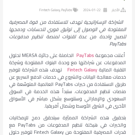
الأخبار
2024-01-22
PayTabs
,
Fintech Galaxy
الشراكة الإستراتيجية تهدف للاستفادة من قوة المصرفية
المفتوحة في الوصول إلى توثيق فوري للحسابات ودمجها
لتصبح واحدة من عدة لقنوات لمنصة تنظيم مدفوعات
PayTabs
أعلنت مجموعة
PayTabs
الحاصلة على جائزة MEASA لحلول
المدفوعات عن شراكتها مع وحدة البنوك المفتوحة وشركة
التقنية المالية
Fintech Galaxy
تهدف هذه الشراكة لتوفير
خدمات معالجة البيانات والشروع في خدمات الدفع السريع عن
طريق الاستفادة من خبرات PayTabs العالمية المتوسّعة في
منصات تنظيم المدفوعات. ستبدأ هذه الخدمة في السوق
السعودي والإماراتي وستتوسع بشكل مباشر في الأسواق
الأخرى في الشرق الأوسط وشمال أفريقيا.
بتحقيق هذه الشراكة المميّزة سيتحقق دمج للإمكانيات
والخبرات في هيكلة تنظيم المدفوعات من PayTabs مع
قدرات المصرفية المفتوحة من Fintech Galaxy لتوفير حلول