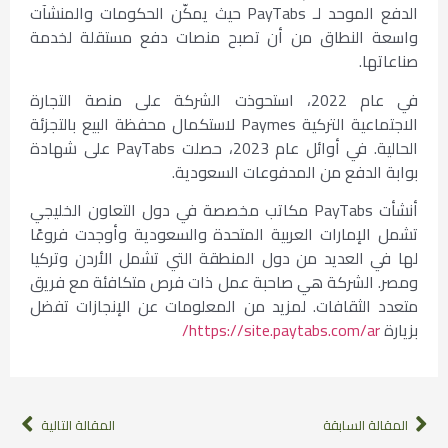
الدفع الموحد لـ PayTabs حيث يمكّن الحكومات والمنشآت
واسعة النطاق من أن تصبح منصات دفع مستقلة لخدمة
صناعاتها.
في عام 2022، استحوذت الشركة على منصة التجارة
الاجتماعية التركية Paymes لاستكمال محفظة البيع بالتجزئة
الحالية. في أوائل عام 2023، حصلت PayTabs على شهادة
بوابة الدفع من المدفوعات السعودية.
أنشأت PayTabs مكاتب مخصصة في دول التعاون الخليجي
تشمل الإمارات العربية المتحدة والسعودية وأوجدت فروعًا
لها في العديد من دول المنطقة التي تشمل الأردن وتركيا
ومصر. الشركة هي صاحبة عمل ذات فرص متكافئة مع فريق
متعدد الثقافات. لمزيد من المعلومات عن الإنجازات تفضل
بزيارة
https://site.paytabs.com/ar/
المقالة السابقة
المقالة التالية