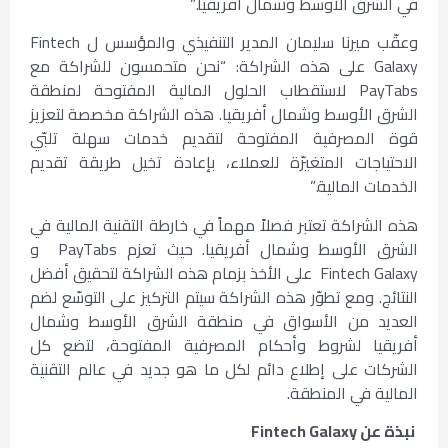
في الشرق الأوسط وشمال أفريقيا.”
وعقّب ميرنا سليمان المدير التنفيذي والمؤسس ل Fintech
Galaxy على هذه الشراكة: “نحن متحمسون للشراكة مع
PayTabs لاستقطاب الحلول المالية المفتوحة لمنطقة
الشرق الأوسط وشمال أفريقيا. هذه الشراكة مخصصة لتعزيز
قوة المصرفية المفتوحة لتقديم خدمات سهلة تلبّي
الاحتياجات المتغيرّة للعملاء، بإعادة تخيل طريقة تقديم
الخدمات المالية.”
هذه الشراكة تعتبر فصلاً مهماً في خارطة التقنية المالية في
الشرق الأوسط وشمال أفريقيا. حيث تعزم PayTabs و
Fintech Galaxy على الأخذ بزمام هذه الشراكة لتحقيق أفضل
النتائج. ومع تطوّر هذه الشراكة سيتم التركيز على التوسّع لضم
العديد من الأسواق في منطقة الشرق الأوسط وشمال
أفريقيا لشروط وأحكام المصرفية المفتوحة، لتضع كل
الشركات على إطلاع دائم لكل ما هو جديد في عالم التقنية
المالية في المنطقة.
نبذة عن Fintech Galaxy