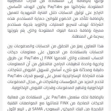
نوعها بالإضافة إلى الاستفادة من قدرات المصرفية
المفتوحة. بشراكتها مع PayTabs يكون الهدف الأساسي
التركيز على توثيق الحسابات خلال الفترة التمهيدية للعميل
بالإضافة للتأكد من الخضوع لقوانين حماية المستخدم. هذه
الشراكة تهدف لتسريع العمليات، والتزويد بتجربة مستخدم
مميزة بإضافة خدمة البنوك المفتوحة والتي يتم بلورتها
بسرعة في المنطقة.
هذا التعاون يعزز من التحقق من الحسابات والمدفوعات بين
الحسابات بالاستفادة من الحصول على معلومات حركات
الحساب للعملاء والتي تقدمها FINX ل PayTabs عن طريق
واجهة واحدة لتطبيقات البرامج. فالتحقق من أن المعلومات
دقيقة ومحدّثة هو شيء أساسي لتسهيل القروض للشركات.
هذه الشراكة الإستراتيجية تعمل على توسيع قدرات PayTabs
لتخدم المزيد من المؤسسات والشركات في مجال المدفوعات
الإلكترونية وتنظيم المدفوعات وقدرات القروض الإلكترونية.
بالإضافة لذلك ستعمل PayTabs على الاستفادة من فعالية
الحركات الصادرة من FINX لتماثلها مع المواصفات التقنية
المُدرجة من البنك المركزي السعودي SAMA في الربع الأول