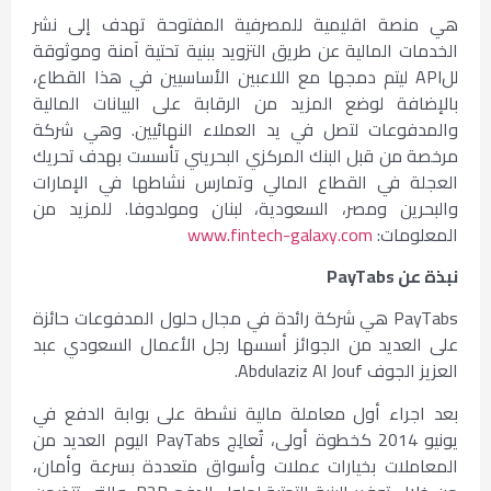
هي منصة اقليمية للمصرفية المفتوحة تهدف إلى نشر
الخدمات المالية عن طريق التزويد ببنية تحتية آمنة وموثوقة
للAPI ليتم دمجها مع اللاعبين الأساسيين في هذا القطاع،
بالإضافة لوضع المزيد من الرقابة على البيانات المالية
والمدفوعات لتصل في يد العملاء النهائيين. وهي شركة
مرخصة من قبل البنك المركزي البحريني تأسست بهدف تحريك
العجلة في القطاع المالي وتمارس نشاطها في الإمارات
والبحرين ومصر، السعودية، لبنان ومولدوفا. للمزيد من
المعلومات:
www.fintech-galaxy.com
نبذة عن
PayTabs
PayTabs هي شركة رائدة في مجال حلول المدفوعات حائزة
على العديد من الجوائز أسسها رجل الأعمال السعودي عبد
العزيز الجوف Abdulaziz Al Jouf.
بعد اجراء أول معاملة مالية نشطة على بوابة الدفع في
يونيو 2014 كخطوة أولى، تُعالِج PayTabs اليوم العديد من
المعاملات بخيارات عملات وأسواق متعددة بسرعة وأمان،