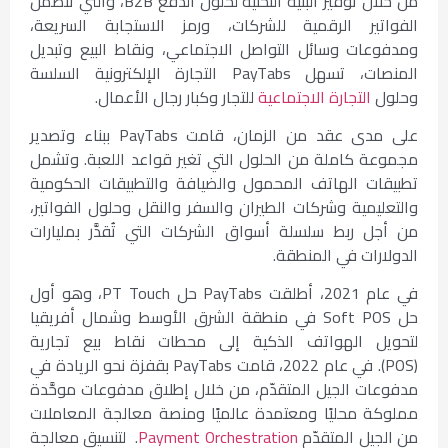
من خلال توفير البنية التحتية لحلول الدفع B2B، والتي تتضمن
الفواتير الرقمية للشركات، ورمز الاستجابة السريعة،
ومدفوعات وسائل التواصل الاجتماعي، ونقاط البيع وتبديل
المنصات، تسهل PayTabs التجارة الإلكترونية السلسة
وحلول
التجارة الاجتماعية
للتجار وكبار رجال الأعمال.
على مدى عقد من الزمان، قامت PayTabs ببناء وتصدير
مجموعة كاملة من الحلول التي تغير قواعد اللعبة. وتشمل
تطبيقات الهاتف المحمول والضيافة والتطبيقات الحكومية
والتعليمية وشركات الطيران والسفر والنقل وحلول الفواتير،
من أجل ربط سلسلة أسواق الشركات التي تُقدَّر بمليارات
الدولارات في المنطقة.
في عام 2021، أطلقت PayTabs حل PT Touch، وهو أول
حل Soft POS في منطقة الشرق الأوسط وشمال أفريقيا
لتحويل الهواتف الذكية إلى محطات نقاط بيع تجارية
(POS). في عام 2022، قامت PayTabs بقفزة نحو الريادة في
مدفوعات الجيل المتقدّم، من خلال إطلاق مدفوعات موحَّدة
مملوكة محليًا ومعتمدة عالميًا ومنصة معالجة المعاملات
من الجيل المتقدّم
Payment Orchestration
. لتنسيق معالجة