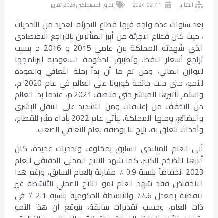
التقارير
2024-02-11
إنفاق المستهلكين 2023
,
تقارير
بعد سنوات عدة واجه فيها قطاع التجزئة العديد من التحديات
، حيث كان قطاع التجزئة من أبرز المتأثرين بالتراجع الاقتصادي
الذي شهدته المملكة بين عامي 2015 و 2016 م بسبب
تراجع أسعار النفط، وتطبيق الحكومة السعودية لبرنامجها
للتوازن المالي، ومن ثم ما أن بدأ رحلة التعافي والعودة
للنمو، حتى حلت جائحة كورونا على العالم في عام 2020 م،
واستمر تأثيرها المباشر حتى منتصف 2021 م، عندما بدأ العالم
من التخفف من إغلاقات ومن التشديد على التنقل البشري
والبضائع، ومنها المملكة، ليأتي عام 2022 بأداء مثير للقطاع،
وأحداث تتعلق به، يتيح لنا بوصفه بعام التعافي الصعب.
أتى العام الميلادي السابق بمخاوف وتحديات عديدة، كان
أبرزها التضخم الكبير، كما شهد الناتج المحلي الحقيقي للعام
2023 انخفاضاً بنسبة 0.9 ٪ مقارنة بالعام السابق، ورغم هذا
الانخفاض فقد شهد العام نمو الناتج المحلي للأنشطة غير
النفطية بمعدل 4.6٪ والأنشطة الحكومية بنسبة 2.1 ٪ في
ذات العام، وحسب تقديرات سابقة، يتوقع أن هذا النمو