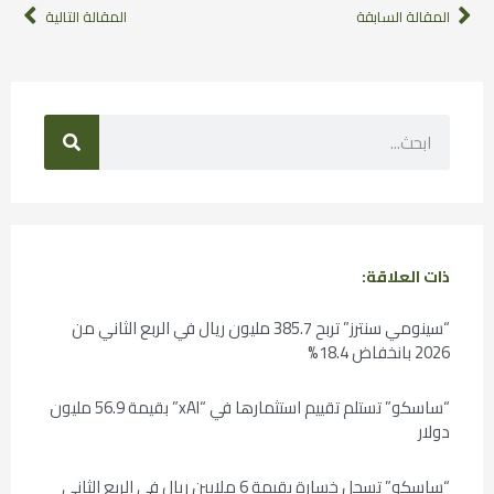
المقالة السابقة
المقالة التالية
ذات العلاقة:
“سينومي سنترز” تربح 385.7 مليون ريال في الربع الثاني من
2026 بانخفاض 18.4%
“ساسكو” تستلم تقييم استثمارها في “xAI” بقيمة 56.9 مليون
دولار
“ساسكو” تسجل خسارة بقيمة 6 ملايين ريال في الربع الثاني