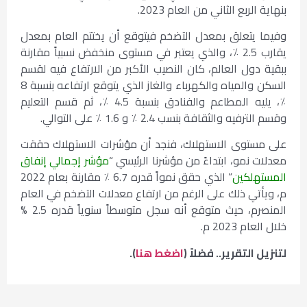
بنهاية الربع الثاني من العام 2023.
وفيما يتعلق بمعدل التضخم فيتوقع أن يختتم العام بمعدل
يقارب 2.5 ٪، والذي يعتبر في مستوى منخفض نسبياً مقارنة
ببقية دول العالم، كان النصيب الأكبر من الارتفاع فيه لقسم
السكن والمياه والكهرباء والغاز الذي يتوقع ارتفاعه بنسبة 8
٪، يليه المطاعم والفنادق بنسبة 4.5 ٪، ثم قسم التعليم
وقسم الترفيه والثقافة بنسب 2.4 ٪ و 1.6 ٪ على التوالي.
على مستوى الاستهلاك، فنجد أن مؤشرات الاستهلاك حققت
معدلات نمو، ابتداءً من مؤشرنا الرئيسي “
مؤشر إجمالي إنفاق
المستهلكين
” الذي حقق نمواً قدره 6.7 ٪ مقارنة بعام 2022
م، ويأتي ذلك على الرغم من ارتفاع معدلات التضخم في العام
المنصرم، حيث متوقع أنه سجل متوسطاً سنوياً قدره 2.5 %
خلال العام 2023 م.
لتنزيل التقرير.. فضلاً (
اضغط هنا
).