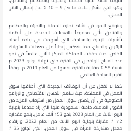
يقوده نشاط تجارة الجملة والتجزئة والمطاعم والفنادق،
وهو الذي يشكل عادة ما بين 9 – 10 % من إجمالي الناتج
المحلي.
ويتوقع النمو في نشاط تجارة الجملة والتجزئة والمطاعم
والفنادق يأتي مدفوعاً بالتعديلات الجديدة على أنظمة
تأشيرات الزيارة والسياحة، التي أسهمت في زيادة أعداد
الزائرين والسياح، مما ينعكس إيجاباً على معدلات الاستهلاك
الخاص، حيث حققت المملكة المركز الثاني عالمياً في نمو
عدد السياح الوافدين في الفترة حتى نهاية يوليو 2023 م
بنسبة 58 % مقارنة بالفترة نفسها من العام 2019 م وفقاً
لتقرير السياحة العالمي.
كما لا نغفل عن أن الوظائف الجديدة التي أضافها سوق
العمل في المملكة، حيث ساهم التحسن الاقتصادي والبرامج
الحكومية في أن يتمكن سوق العمل من استيعاب المزيد من
القوى العاملة، خاصة السعودية منها التي زاد عددها بنهاية
الربع الثالث من العام 2023 بنحو 153 ألف عامل، بنمو مقداره
7.2 ٪ مقارنة بنهاية الربع الثالث من العام 2022، وارتفاع
معدل مشاركة المرأة في سوق العمل، الذي تجاوز 35 ٪