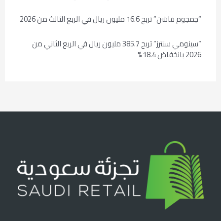
“جمجوم فاشن” تربح 16.6 مليون ريال في الربع الثالث من 2026
“سينومي سنترز” تربح 385.7 مليون ريال في الربع الثاني من
2026 بانخفاض 18.4%