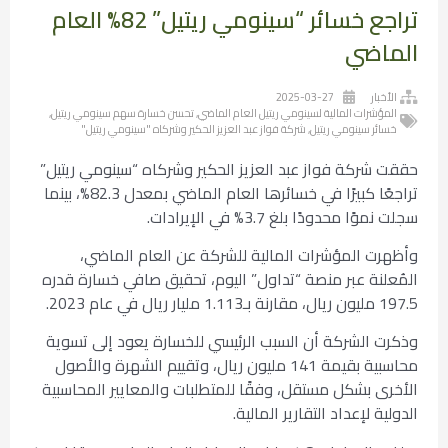
تراجع خسائر “سينومي ريتيل” 82% العام
الماضي
الأخبار
2025-03-27
المؤشرات المالية لسينومي ريتيل العام الماضي
,
تحسن خسارة سهم سينومي ريتيل
,
خسائر سينومي ريتيل
,
شركة فواز عبد العزيز الحكير وشركاه "سينومي ريتيل"
حققت شركة فواز عبد العزيز الحكير وشركاه “سينومي ريتيل”
تراجعًا كبيرًا في خسائرها العام الماضي بمعدل 82.3%، بينما
سجلت نموًا محدودًا بلغ 3.7% في الإيرادات.
وأظهرت المؤشرات المالية للشركة عن العام الماضي،
المُعلنة عبر منصة “تداول” اليوم، تحقيق صافي خسارة قدره
197.5 مليون ريال، مقارنة بـ1.113 مليار ريال في عام 2023.
وذكرت الشركة أن السبب الرئيسي للخسارة يعود إلى تسوية
محاسبية بقيمة 141 مليون ريال، وتقييم الشهرة والأصول
الأخرى بشكل مستقل، وفقًا للمتطلبات والمعايير المحاسبية
الدولية لإعداد التقارير المالية.