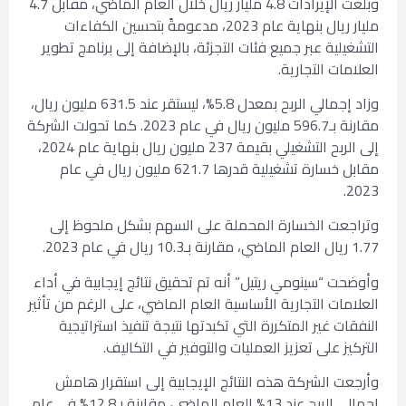
وبلغت الإيرادات 4.8 مليار ريال خلال العام الماضي، مقابل 4.7
مليار ريال بنهاية عام 2023، مدعومةً بتحسين الكفاءات
التشغيلية عبر جميع فئات التجزئة، بالإضافة إلى برنامج تطوير
العلامات التجارية.
وزاد إجمالي الربح بمعدل 5.8%، ليستقر عند 631.5 مليون ريال،
مقارنة بـ596.7 مليون ريال في عام 2023. كما تحولت الشركة
إلى الربح التشغيلي بقيمة 237 مليون ريال بنهاية عام 2024،
مقابل خسارة تشغيلية قدرها 621.7 مليون ريال في عام
2023.
وتراجعت الخسارة المحملة على السهم بشكل ملحوظ إلى
1.77 ريال العام الماضي، مقارنة بـ10.3 ريال في عام 2023.
وأوضحت “سينومي ريتيل” أنه تم تحقيق نتائج إيجابية في أداء
العلامات التجارية الأساسية العام الماضي، على الرغم من تأثير
النفقات غير المتكررة التي تكبدتها نتيجة تنفيذ استراتيجية
التركيز على تعزيز العمليات والتوفير في التكاليف.
وأرجعت الشركة هذه النتائج الإيجابية إلى استقرار هامش
إجمالي الربح عند 13% العام الماضي، مقارنة بـ12.8% في عام