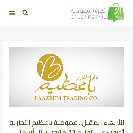
الأربعاء المقبل.. عمومية باعظيم التجارية
تُصوت على توزيع 11 مليون ريال أرباحا