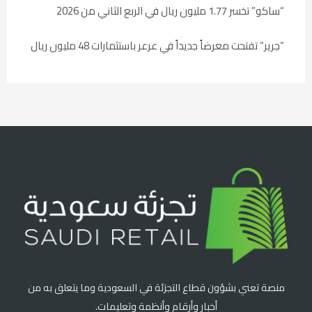
“ساكو” تخسر 1.77 مليون ريال في الربع الثاني من 2026
“جرير” تفتحت معرضاً جديداً في عرعر باستثمارات 48 مليون ريال
منصة تعني بشؤون قطاع التجزئة في السعودية وما يتعلق به من
أخبار وأرقام وأنظمة وتعليمات.