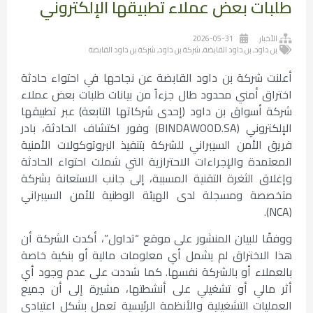
طلبات بعض عملاء تطبيقها الإلكتروني
الأخبار
2026-05-31
بن داود
,
بن داود القابضة
,
شركة بن داود
,
شركة بن داود القابضة
أعلنت شركة بن داود القابضة عن نجاحها في احتواء حادثة
اختراق أمني محدود طال جزءاً من بيانات طلبات بعض عملاء
شركة أسواق بن داود (إحدى شركاتها التابعة) عبر تطبيقها
الإلكتروني (BINDAWOOD.SA) وفور اكتشاف الحادثة، بادر
فريق الأمن السيبراني للشركة بتنفيذ البروتوكولات الأمنية
المعتمدة والإجراءات الاحترازية التي شملت احتواء الحادثة
وإغلاق الثغرة التقنية المسببة، إلى جانب الاستعانة بشركة
متخصصة ومسجلة لدى الهيئة الوطنية للأمن السيبراني
(NCA).
ووفقًا للبيان المنشور على موقع “تداول”، أكدت الشركة أن
هذا الاختراق لم يشمل أي معلومات مالية أو بنكية خاصة
بالعملاء أو بالشركة نفسها. كما شددت على عدم وجود أي
أثر مالي أو تشغيلي على أنشطتها، مشيرة إلى أن جميع
العمليات التشغيلية والأنظمة الرئيسية تعمل بشكل اعتيادي