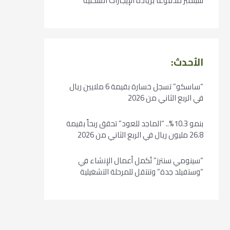
سبتمبر مدفوعًا بزيادة الإيجارات السكنية
الأحدث:
“ساسكو” تسجل خسارة بقيمة 6 ملايين ريال
في الربع الثاني من 2026
بنمو 10.3%.. “الماجد للعود” تحقق ربحاً بقيمة
26.8 مليون ريال في الربع الثاني من 2026
“سينومي سنترز” تُكمل أعمال الإنشاء في
“وستفيلد جدة” وتنتقل للمرحلة التشغيلية