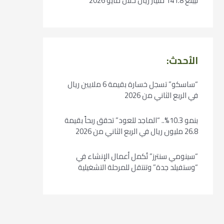
ليبلغ 141.8 مليار ريال خلال مايو 2026
الأحدث:
“ساسكو” تسجل خسارة بقيمة 6 ملايين ريال
في الربع الثاني من 2026
بنمو 10.3%.. “الماجد للعود” تحقق ربحاً بقيمة
26.8 مليون ريال في الربع الثاني من 2026
“سينومي سنترز” تُكمل أعمال الإنشاء في
“وستفيلد جدة” وتنتقل للمرحلة التشغيلية