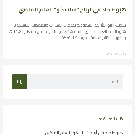
هبوط حاد في أرباح “ساسكو” العام الماضي
سجلت أرباح الشركة السعودية لخدمات السيارات والمعدات (ساسكو)،
هبوطا حادا العام الماضي بنسبة 41.6%، وذلك رغم نمو مبيعاتها 11.8 %.
وأظهرت النتائج المالية الموحدة للشركة،
2025-03-25
ذات العلاقة:
هبوط حاد في أرباح “ساسكو” العام الماضي