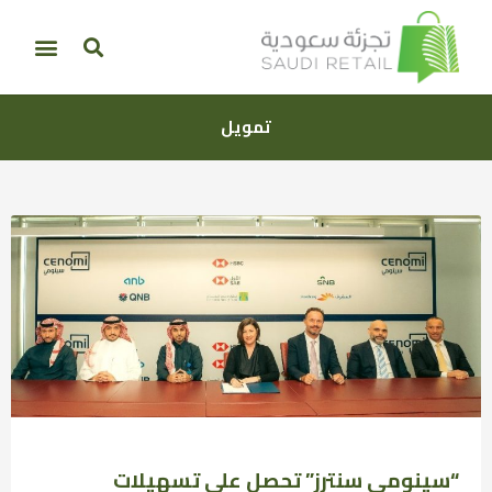
تمويل
“سينومي سنترز” تحصل على تسهيلات