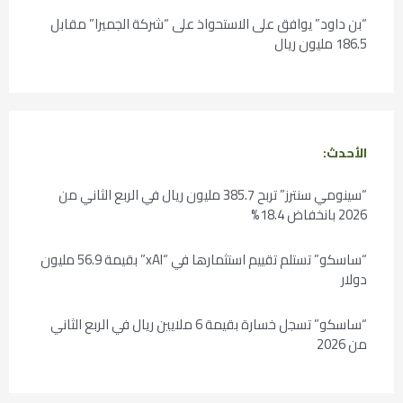
“بن داود” يوافق على الاستحواذ على “شركة الجميرا” مقابل
186.5 مليون ريال
الأحدث:
“سينومي سنترز” تربح 385.7 مليون ريال في الربع الثاني من
2026 بانخفاض 18.4%
“ساسكو” تستلم تقييم استثمارها في “xAI” بقيمة 56.9 مليون
دولار
“ساسكو” تسجل خسارة بقيمة 6 ملايين ريال في الربع الثاني
من 2026